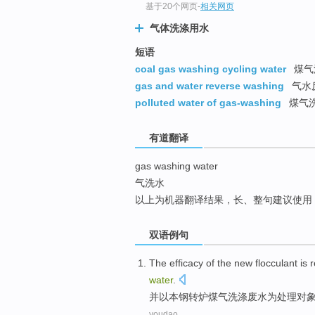
基于20个网页
-
相关网页
top
气体洗涤用水
短语
coal gas washing cycling water
煤气
gas and water reverse washing
气水
polluted water of gas-washing
煤气
有道翻译
gas washing water
气洗水
以上为机器翻译结果，长、整句建议使用
双语例句
The
efficacy
of the new
flocculant
is
water
.
并以本钢转炉
煤气
洗涤
废水
为处理
对
youdao