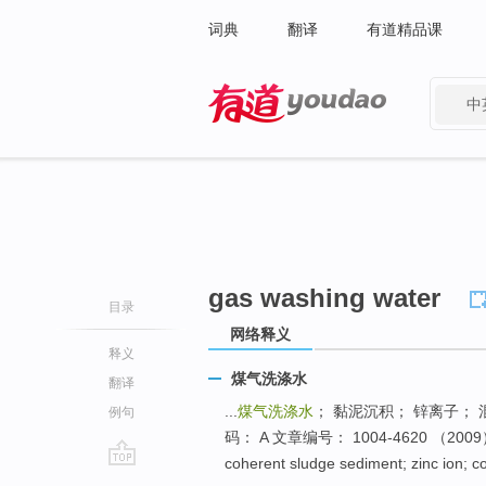
词典
翻译
有道精品课
中
有道 - 网易旗下搜索
gas washing water
目录
网络释义
释义
煤气洗涤水
翻译
...
煤气洗涤水
； 黏泥沉积； 锌离子； 
例句
码： A 文章编号： 1004-4620 （2009） 0
coherent sludge sediment; zinc ion; coa
go