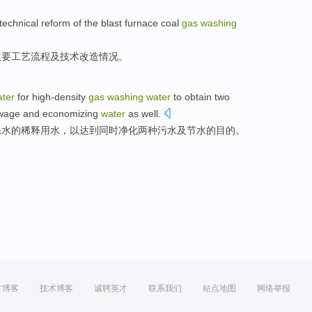
technical
reform
of the
blast
furnace
coal
gas
washing
主要
工艺
流程
及
技术
改造情况
。
ter
for high-density
gas
washing
water
to
obtain
two
wage
and
economizing
water
as well
.
涤
水
的
稀释
用水
，
以
达到
同时净化
两
种
污水
及
节水
的
目的
。
方博客
技术博客
诚聘英才
联系我们
站点地图
网络举报