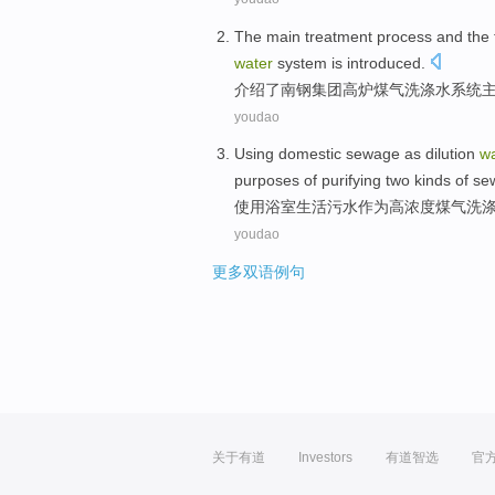
The
main
treatment process
and
the
water
system
is
introduced
.
介绍了
南钢集团
高炉
煤气
洗涤
水
系统
youdao
Using
domestic
sewage
as
dilution
wa
purposes
of
purifying
two
kinds of
se
使用
浴室生活
污水
作为
高浓度
煤气
洗
youdao
更多双语例句
关于有道
Investors
有道智选
官