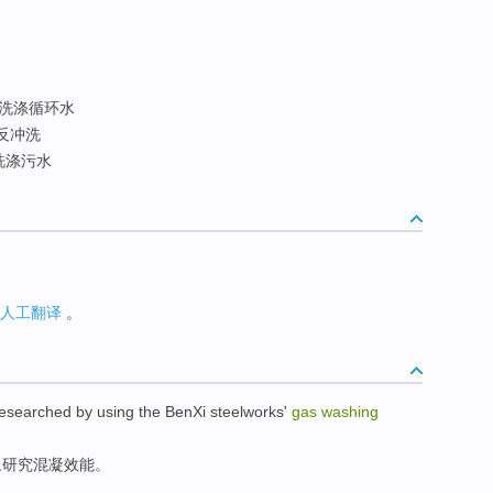
洗涤循环水
反冲洗
洗涤污水
人工翻译
。
researched
by using the
BenXi
steelworks
'
gas
washing
象研究
混
凝
效能
。