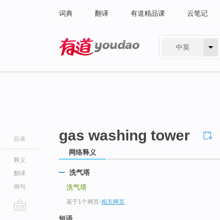
词典
翻译
有道精品课
云笔记
中英
有道 - 网易旗下搜索
gas washing tower
目录
网络释义
释义
洗气塔
翻译
例句
洗气塔
基于1个网页
-
相关网页
go
短语