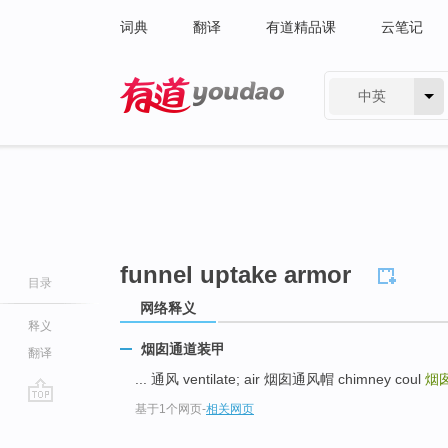
词典
翻译
有道精品课
云笔记
中英
有道 - 网易旗下搜索
funnel uptake armor
目录
网络释义
释义
烟囱通道装甲
翻译
... 通风 ventilate; air 烟囱通风帽 chimney coul
烟
基于1个网页
-
相关网页
go
top