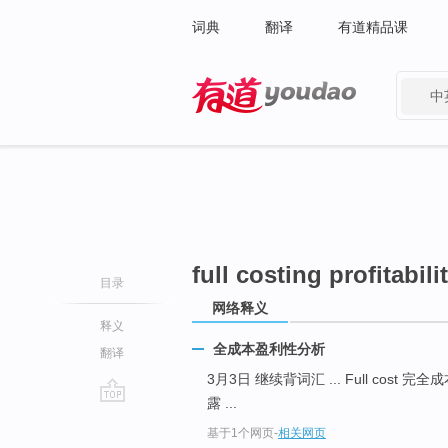
词典
翻译
有道精品课
中
有道 - 网易旗下搜索
full costing profitabili
目录
网络释义
释义
全成本盈利性分析
翻译
3月3日 继续背词汇 ... Full cost 完全成本 
露 ...
go
基于1个网页
-
相关网页
top