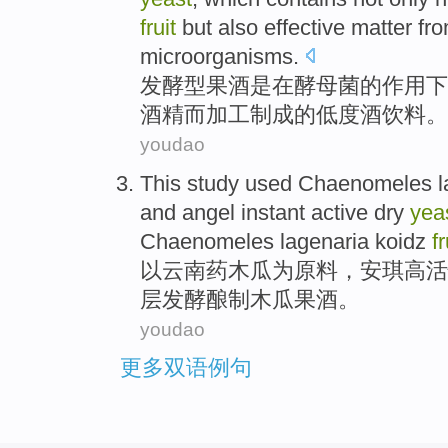
fruit
but
also effective matter fr
microorganisms.
发酵型
果酒
是
在
酵母菌
的
作用下
酒精
而
加工
制成
的
低度酒饮料。
youdao
This study used Chaenomeles
l
and angel instant active dry
yea
Chaenomeles lagenaria koidz
f
以云南药
木瓜
为
原料
，安琪高活
层发酵酿制木瓜
果酒
。
youdao
更多双语例句