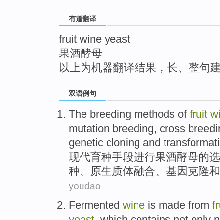
top
有道翻译
fruit wine yeast
果酒酵母
以上为机器翻译结果，长、整句
双语例句
The
breeding
methods
of
fruit
w
mutation
breeding,
cross
breedi
genetic
cloning
and
transformat
现代
育种
手段
进行
果酒
酵母
的
选
种、
原生质体
融合
、
基因
克隆
和
youdao
Fermented
wine
is
made
from
fr
yeast
, which contains not only n