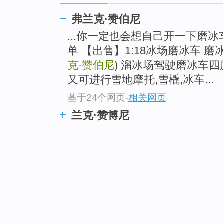
弗兰克·赞伯尼
...你一定也会想自己开一下磨冰
单 【出售】1:18冰场磨冰车 
克·赞伯尼
) 溜冰场驾驶磨冰车四度
又可进行雪地摩托,雪橇,冰车...
基于24个网页
-
相关网页
兰克·赞博尼