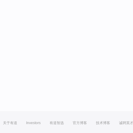
关于有道
Investors
有道智选
官方博客
技术博客
诚聘英