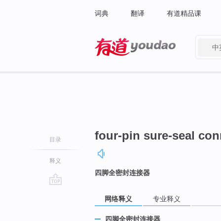
词典
翻译
有道精品课
中
有道 - 网易旗下搜索
four-pin sure-seal co
目录
释义
四脚全密封连接器
go
网络释义
专业释义
top
四脚全密封连接器