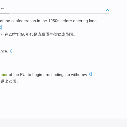
例句
of
the
confederation
in
the 1950
s
before
entering
long
富汗
在20世纪50
年代
是
该
联盟
的
创始
成员国
。
iance
.
mber
of
the EU
,
to
begin proceedings
to withdraw
.
者
退出欧盟。