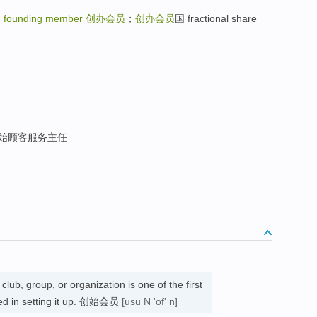
易
founding member
创办会员
；
创办会员
国 fractional share
始顾客服务主任
 club, group, or organization is one of the first
ed in setting it up. 创始会员
[usu N 'of' n]