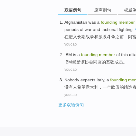
双语例句
原声例句
权威
Afghanistan
was
a
founding
member
periods
of
war
and
factional
fighting
.
在
进入
长期
战争
和
派系
斗争
之前
，
阿
youdao
IBM
is
a
founding
member
of
this
all
IBM
就是
该
协会同盟
的
基础
成员
。
youdao
Nobody
expects
Italy
,
a
founding
me
没有人
希望
意大利
，
一个
欧盟
的缔造
youdao
更多双语例句