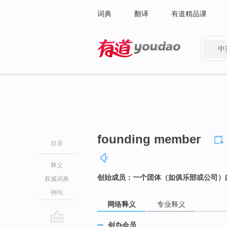
词典
翻译
有道精品课
中
有道 - 网易旗下搜索
founding member
目录
释义
创始成员：一个团体（如俱乐部或公司）
权威词典
例句
网络释义
专业释义
创办会员