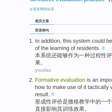
更多
网络短语
相关文章
双语例句
In addition,
this
system
could
b
of
the
learning
of
residents
.
本
系统
还能够
作为
一种
过程
性
评
果
。
youdao
Formative
evaluation
is
an
impo
how to
make use of it tactically
result
.
形成性
评价
是
微格教学
中的
一个
直接
影响
其
训练
效果。