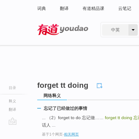
词典
翻译
有道精品课
云笔记
中英
有道 - 网易旗下搜索
forget tt doing
目录
网络释义
释义
忘记了已经做过的事情
翻译
... （2）forget to do 忘记做……
forget tt doing
忘
话人 ...
go
基于1个网页
-
相关网页
top