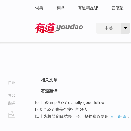
词典
翻译
有道精品课
云笔记
中英
有道 - 网易旗下搜索
相关文章
目录
有道翻译
释义
for he&amp;#x27;s a jolly-good fellow
翻译
he& # x27;他是个快活的好人
以上为机器翻译结果，长、整句建议使用
人工翻译
go
top