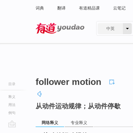
词典
翻译
有道精品课
云笔记
中英
有道 - 网易旗下搜索
follower motion
目录
释义
从动件运动规律；从动件停歇
用法
例句
网络释义
专业释义
go