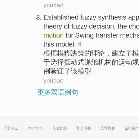
youdao
Established
fuzzy
synthesis
app
theory
of
fuzzy
decision
,
the
cho
motion
for
Swing
transfer
mech
this
model
.
根据
模糊
决策
的
理论
，
建立了
模
于
选择
摆动式
递
纸
机构
的
运动
规
例
验证
了该模型。
youdao
更多双语例句
关于有道
Investors
有道智选
官方博客
技术博客
诚聘英