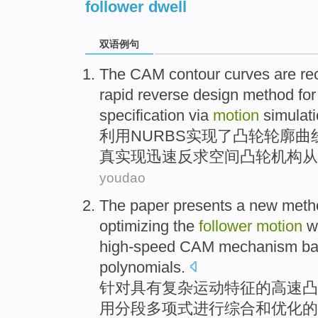
follower dwell
双语例句
The
CAM
contour
curves
are
re
rapid
reverse
design
method
fo
specification via
motion
simulati
利用
NURBS实现
了
凸轮
轮廓
曲
真
实现
迅速
反求
空间
凸轮机构
从
youdao
The
paper
presents a
new
meth
optimizing
the
follower
motion
w
high-speed
CAM
mechanism
ba
polynomials
.
针对
具有
复杂
运动
特征
的
高速
凸
用分段
多项式
进行
综合
和
优化
的