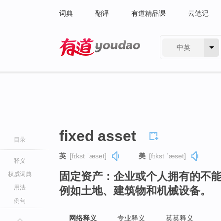
词典
翻译
有道精品课
云笔记
中英
有道 - 网易旗下搜索
fixed asset
目录
英
[fɪkst ˈæset]
美
[fɪkst ˈæset]
释义
固定资产：企业或个人拥有的不
权威词典
用法
例如土地、建筑物和机械设备。
例句
网络释义
专业释义
英英释义