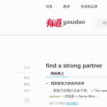
词典
翻译
有道精品课
中
有道 - 网易旗下搜索
find a strong partner
目录
网络释义
释义
找到有实力的合作伙伴
翻译
... 那箱子供我们当桌子用。 » The case for
例句
partner
一些电影 » Some films ...
基于1个网页
-
相关网页
go