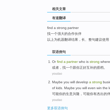
top
相关文章
有道翻译
find a strong partner
找一个强大的合作伙伴
以上为机器翻译结果，长、整句建议使用
双语例句
Or
find
a
partner
who is
strong
wher
或者
，
找
一个
跟
你
正好
互补
的搭档
。
youdao
Maybe
you
will develop
a
strong
busi
of
kids
. Maybe you will
even
win
the
l
可能
你
的
生意兴隆
，可能你
有
杰出的
youdao
更多双语例句