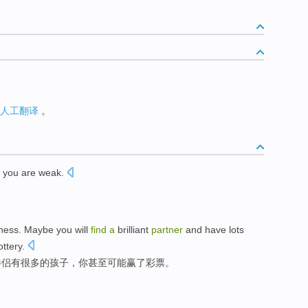
人工翻译
。
e
you
are weak
.
ness
. Maybe you will
find
a
brilliant
partner
and
have
lots
ottery
.
伴侣
有
很多
的
孩子
，你
甚至
可能
赢
了
彩票
。