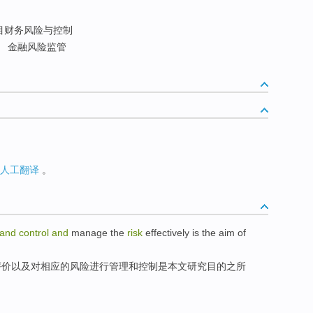
目财务风险与控制
金融风险监管
人工翻译
。
and
control
and
manage
the
risk
effectively
is
the
aim
of
评价
以及
对相应的风险进行
管理
和
控制
是
本文研究
目的
之所