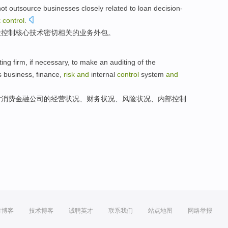
not
outsource
businesses
closely
related to
loan
decision-
k
control
.
险
控制
核心
技术
密切
相关的
业务
外包
。
ting
firm
,
if necessary
, to
make
an auditing
of the
ts business
, finance,
risk
and
internal
control
system
and
对
消费
金融
公司
的
经营
状况、财务状况、
风险
状况、
内部
控制
方博客
技术博客
诚聘英才
联系我们
站点地图
网络举报