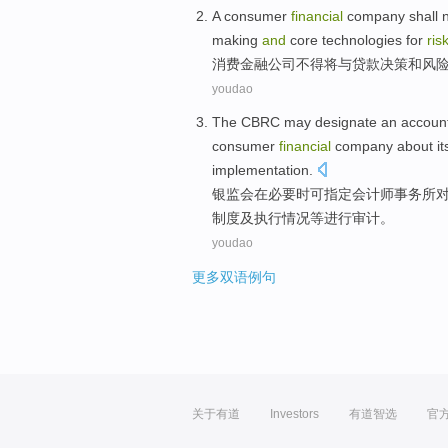
A
consumer
financial
company
shall 
making
and
core
technologies
for
ris
消费
金融
公司
不得
将
与
贷款
决策
和
风
youdao
The CBRC
may
designate
an accoun
consumer
financial
company
about
i
implementation
.
银监会
在
必要
时
可
指定
会计师
事务所
制度
及
执行情况等
进行
审计
。
youdao
更多双语例句
关于有道
Investors
有道智选
官