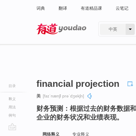
词典
翻译
有道精品课
云笔记
中英
有道 - 网易旗下搜索
financial projection
目录
美
[faɪˈnænʃl prəˈdʒekʃn]
释义
财务预测：根据过去的财务数据
用法
例句
企业的财务状况和业绩表现。
go
网络释义
专业释义