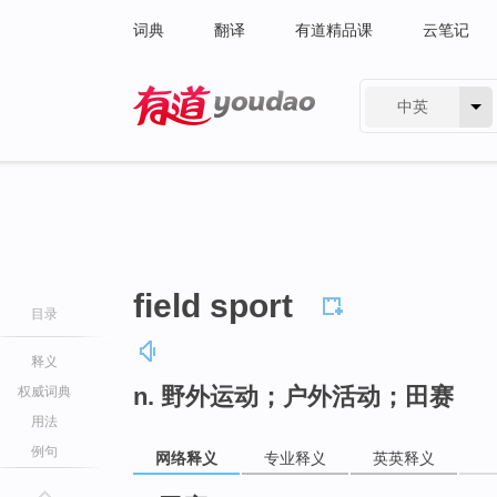
词典
翻译
有道精品课
云笔记
中英
有道 - 网易旗下搜索
field sport
目录
释义
n. 野外运动；户外活动；田赛
权威词典
用法
例句
网络释义
专业释义
英英释义