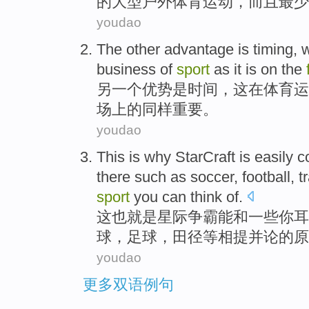
的大型
户外
体育运动，
而且
最少
youdao
The other
advantage
is
timing
,
business
of
sport
as
it is
on
the
另
一个
优势
是
时间
，
这
在
体育运
场
上
的
同样
重要
。
youdao
This
is
why StarCraft
is easily
c
there
such as
soccer
,
football
,
t
sport
you
can
think
of
.
这
也就是
星际
争霸
能
和
一些
你
耳
球
，
足球
，
田径
等
相提并论
的原
youdao
更多双语例句