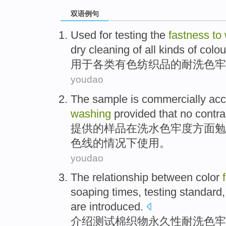
双语例句
Used for
testing
the
fastness
to
dry cleaning
of all kinds of
colou
用于
各类
有色
纺织品
的
耐
洗
色
牢
youdao
The
sample
is commercially
acc
washing
provided
that no contr
提供
的
样品
在
洗
水色牢度方面
勉
色线
的情况下使用。
youdao
The
relationship between
color
soaping
times
,
testing
standard
are introduced.
介绍测试
棉织物永久性耐
洗
色
牢