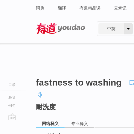
词典
翻译
有道精品课
云笔记
中英
有道 - 网易旗下搜索
fastness to washing
目录
释义
耐洗度
例句
网络释义
专业释义
go
top