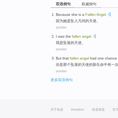
双语例句
权威例句
Because
she
is
a
Fallen
Angel
.
因为
她
是
坠入
凡间的天使。
youdao
I
was
the
fallen
angel
.
我
是
坠落
的
天使
。
youdao
But
that
fallen
angel
had
one
chance
但是
那个
坠落
的
天使
的新生命中
有
一
youdao
更多双语例句
关于有道
Investors
有道智选
官