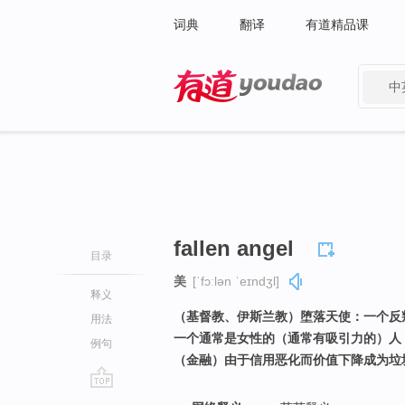
词典
翻译
有道精品课
中
有道 - 网易旗下搜索
fallen angel
目录
美
[ˈfɔːlən ˈeɪndʒl]
释义
（基督教、伊斯兰教）堕落天使：一个反
用法
一个通常是女性的（通常有吸引力的）人
例句
（金融）由于信用恶化而价值下降成为垃
go