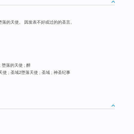
堕落的天使。 因发表不好或过的的圣言。
 堕落的天使 ; 醉
 ; 圣域2堕落天使 ; 圣域 ; 神圣纪事