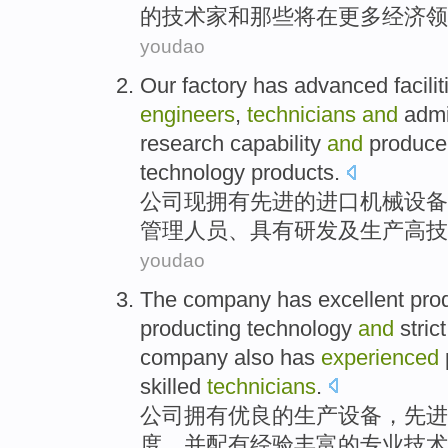
的技术家
和
那些
将
在
更多
经济
领
youdao
Our
factory
has
advanced
facili
engineers
,
technicians
and
admi
research
capability
and
produce
technology
products
.
公司
现
拥有
先进的进口机械
设备
管理
人员、具有
研发
及
生产
高
技
youdao
The
company
has
excellent
pro
producting
technology
and
strict
company
also
has
experienced
skilled
technicians
.
公司
拥有
优良的
生产
设备
，
先进
度
，
并
配有
经验丰富
的
专业
技术