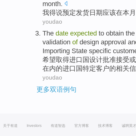
month
.
我
得
说
预定
发货
日期
应该
在
本月
youdao
The
date
expected
to
obtain
th
validation
of
design
approval
an
Importing State
specific
custom
希望
取得
进口国
设计
批准
接受
或
在内的进口国
特定
客户
的
相关
信
youdao
更多双语例句
关于有道
Investors
有道智选
官方博客
技术博客
诚聘英