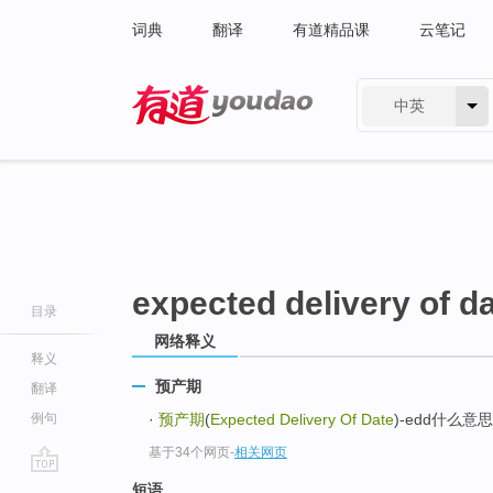
词典
翻译
有道精品课
云笔记
中英
有道 - 网易旗下搜索
expected delivery of d
目录
网络释义
释义
预产期
翻译
例句
·
预产期
(
Expected Delivery Of Date
)-edd什么意思
基于34个网页
-
相关网页
go
短语