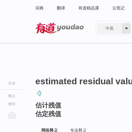
词典
翻译
有道精品课
云笔记
中英
有道 - 网易旗下搜索
estimated residual val
目录
释义
估计残值
例句
估定残值
go
top
网络释义
专业释义