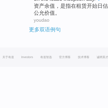
资产
余
值
，
是指
在
租赁
开始
日
估
公允
价值
。
youdao
更多双语例句
关于有道
Investors
有道智选
官方博客
技术博客
诚聘英