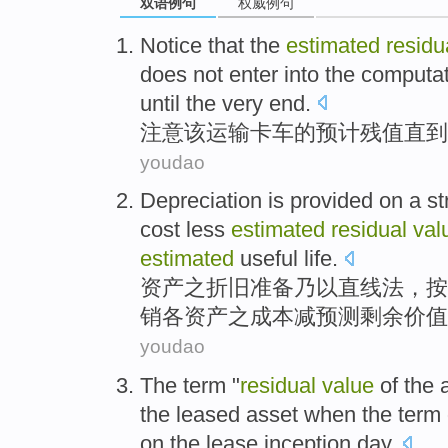
双语例句
权威例句
Notice that
the
estimated
residu
does not enter into the
computat
until
the very
end
.
注意
该
运输
卡车
的
预计
残值
直到
youdao
Depreciation
is provided on
a st
cost
less
estimated
residual
val
estimated
useful life.
资产之折旧准备
乃以
直线
法，
按
销各资产之
成本
减
预测
剩余
价值
youdao
The term "
residual
value
of
the
the
leased
asset
when
the term
on
the lease
inception
day
.