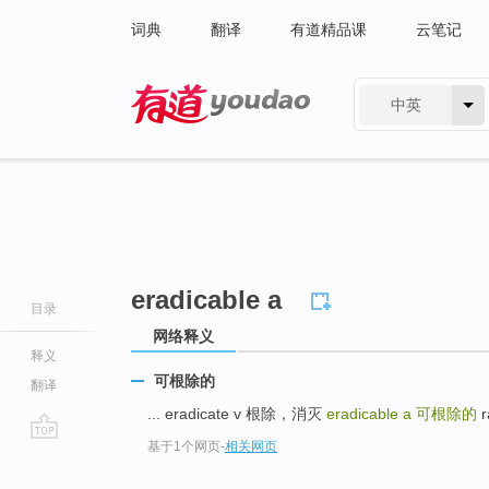
词典
翻译
有道精品课
云笔记
中英
有道 - 网易旗下搜索
eradicable a
目录
网络释义
释义
可根除的
翻译
... eradicate v 根除，消灭
eradicable a
可根除的
r
基于1个网页
-
相关网页
go
top