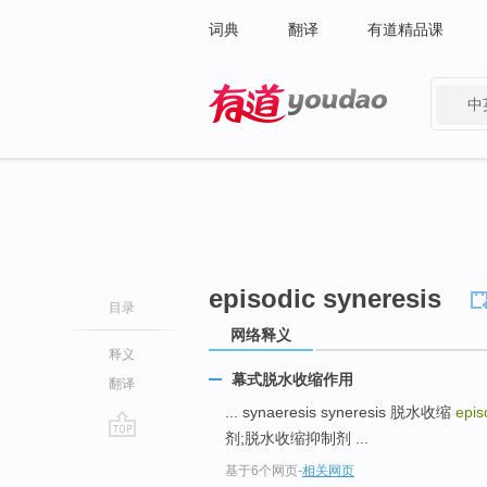
词典
翻译
有道精品课
中
有道 - 网易旗下搜索
episodic syneresis
目录
网络释义
释义
幕式脱水收缩作用
翻译
... synaeresis syneresis 脱水收缩
epis
剂;脱水收缩抑制剂 ...
go
基于6个网页
-
相关网页
top