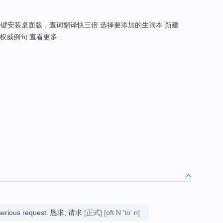
 一键安装桌面版，查词翻译快三倍 选择要添加的生词本 新建
权威例句 查看更多...
e, serious request. 恳求; 请求
[正式]
[oft N 'to' n]