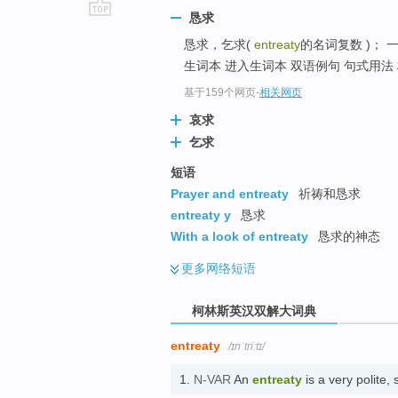
恳求
go
恳求，乞求(
entreaty
的名词复数 )；
top
生词本 进入生词本 双语例句 句式用法 
基于159个网页
-
相关网页
哀求
乞求
短语
Prayer and entreaty
祈祷和恳求
entreaty y
恳求
With a look of entreaty
恳求的神态
更多
网络短语
柯林斯英汉双解大词典
entreaty
/ɪnˈtriːtɪ/
1.
N-VAR
An
entreaty
is a very polit