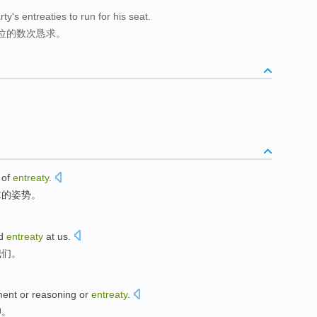
y's entreaties to run for his seat.
位的数次恳求。
of
entreaty
.
求
的
姿势
。
d
entreaty
at
us
.
我们。
ment
or
reasoning or
entreaty
.
仰
。