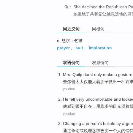
例：
She declined the Republican Part
她拒绝了共和党让她竞选他的席
同近义词
同根词
n. 恳求；乞求
prayer
,
suit
,
imploration
双语例句
权威例句
Mrs.
Quilp
durst
only
make
a
gesture
奎尔普
太太
仅
能大着胆子
做出
一种
哀
youdao
He
felt
very
uncomfortable
and
looke
他
感到
很
不自在
，
用恳求
的目光
望着
youdao
Changing
a
person
's
beliefs
by
argu
通过
争论
或
说理
恳求
改变
一个
人
的
信