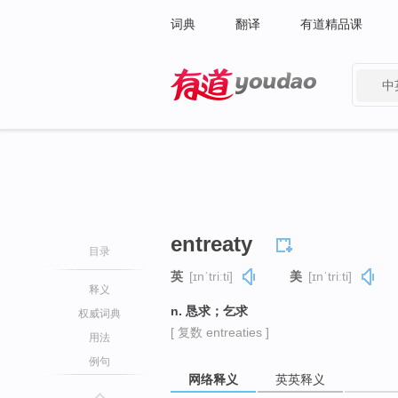
词典
翻译
有道精品课
中
有道 - 网易旗下搜索
entreaty
目录
英
[ɪnˈtriːti]
美
[ɪnˈtriːti]
释义
n. 恳求；乞求
权威词典
[ 复数 entreaties ]
用法
例句
网络释义
英英释义