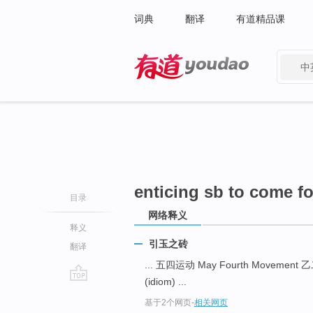
词典
翻译
有道精品课
中
有道 - 网易旗下搜索
enticing sb to come f
目录
网络释义
释义
引玉之砖
翻译
... 五四运动 May Fourth Movement
(idiom) ...
go
基于2个网页
-
相关网页
top