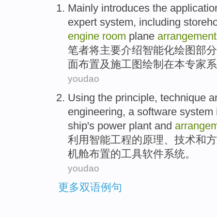
Mainly introduces
the
applicatio
expert
system
,
including
storeh
engine
room
plane
arrangement
笔者将
主要
介绍
智能化
绘图
部分
面布置及施工图绘制
在
本
专家
系
youdao
Using the
principle
,
technique
a
engineering
, a
software
system
ship's
power
plant
and
arrange
利用
智能
工程
的
原理
、
技术
和
方
机舱
布置
的
工具
软件
系统
。
youdao
更多双语例句