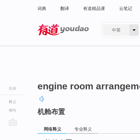
词典
翻译
有道精品课
云笔记
中英
有道 - 网易旗下搜索
engine room arrangem
目录
释义
机舱布置
例句
网络释义
专业释义
go
top