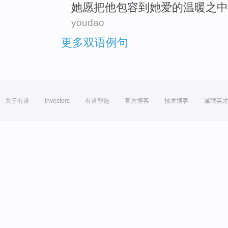
她
愿
把
他
包容
到
她
爱
的
温暖
之中
youdao
更多双语例句
关于有道
Investors
有道智选
官方博客
技术博客
诚聘英