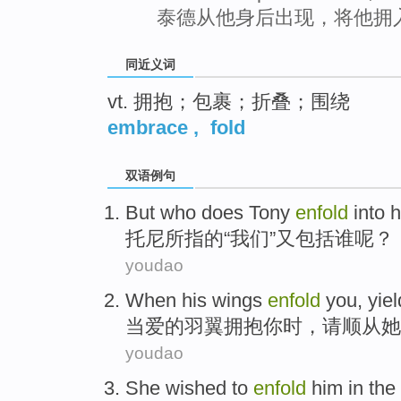
泰德从他身后出现，将他拥
同近义词
vt. 拥抱；包裹；折叠；围绕
embrace
,
fold
双语例句
But who does
Tony
enfold
into h
托尼
所指的“我们”
又包括谁
呢？
youdao
When
his wings
enfold
you
, yie
当
爱的
羽翼
拥抱
你
时，请顺从她
youdao
She
wished to
enfold
him
in the