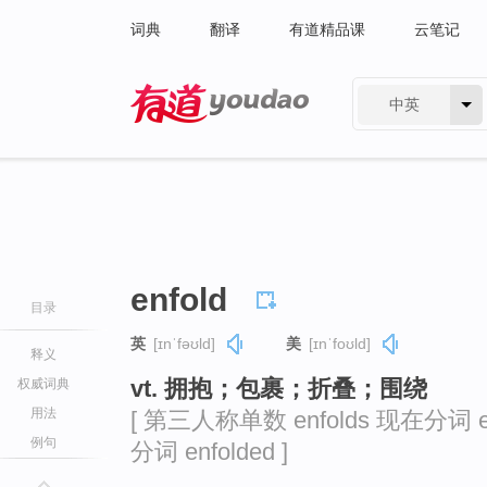
词典
翻译
有道精品课
云笔记
中英
有道 - 网易旗下搜索
enfold
目录
英
[ɪnˈfəʊld]
美
[ɪnˈfoʊld]
释义
vt. 拥抱；包裹；折叠；围绕
权威词典
用法
[ 第三人称单数 enfolds 现在分词 en
例句
分词 enfolded ]