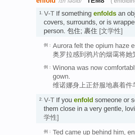
enfold
TEM8
/ɪnˈfəʊld/
( enfoldi
V-T
If something
enfolds
an obj
1.
covers, surrounds, or is wrappe
person. 包住; 裹住
[文学性]
Aurora felt the opium haze e
例：
奥罗拉感到鸦片的烟霭将她
Winona was now comfortably 
例：
gown.
维诺娜身上正舒服地裹着件
V-T
If you
enfold
someone or so
2.
them close in a very gentle, 
学性]
Ted came up behind him, enf
例：