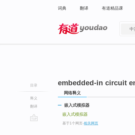
词典
翻译
有道精品课
中
有道 - 网易旗下搜索
embedded-in circuit e
目录
网络释义
释义
嵌入式模拟器
翻译
嵌入式模拟器
基于1个网页
-
相关网页
go
top