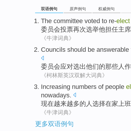
双语例句
原声例句
权威例句
The committee
voted
to re-
elect
委员会
投票
再次
选举
他
担任主席
《牛津词典》
Councils
should
be answerable
委员会
应对选出他们
的
那些
人
作
《柯林斯英汉双解大词典》
Increasing
numbers
of
people
e
nowadays
.
现在
越来越
多
的
人
选择
在家
上班
《牛津词典》
更多双语例句