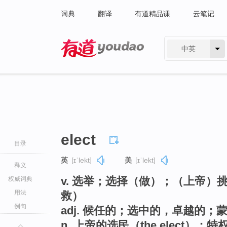
词典
翻译
有道精品课
云笔记
中英
有道 - 网易旗下搜索
elect
目录
英
[ɪˈlekt]
美
[ɪˈlekt]
释义
v. 选举；选择（做）；（上帝
权威词典
用法
救）
例句
adj. 候任的；选中的，卓越的
n. 上帝的选民（the elect）；