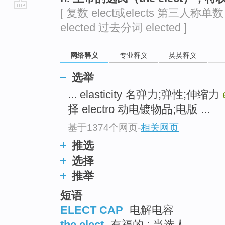
[ 复数 elect或elects 第三人称单数 
go
elected 过去分词 elected ]
top
网络释义
专业释义
英英释义
选举
... elasticity 名弹力;弹性;伸缩力
择 electro 动电镀物品;电版 ...
基于1374个网页
-
相关网页
推选
选择
推举
短语
ELECT CAP
电解电容
the elect
有福的 ; 当选人