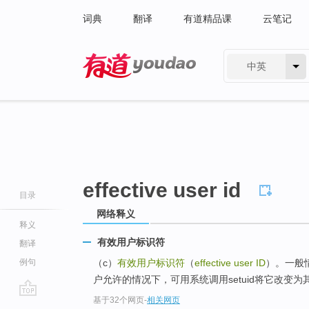
词典
翻译
有道精品课
云笔记
中英
有道 - 网易旗下搜索
effective user id
目录
网络释义
释义
有效用户标识符
翻译
例句
（c）
有效用户标识符
（
effective user ID
）。一般
户允许的情况下，可用系统调用setuid将它改变为
基于32个网页
-
相关网页
go