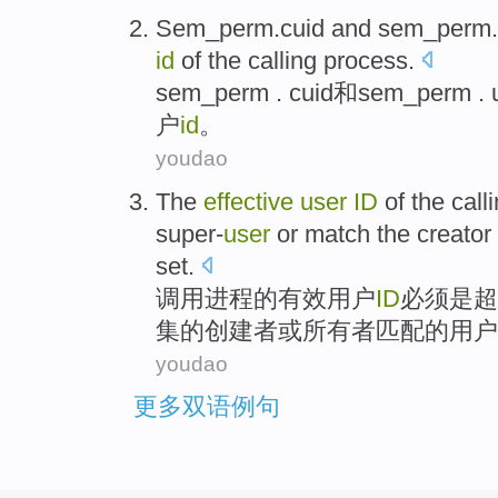
Sem_perm.cuid
and
sem_perm.
id
of
the
calling
process
.
sem_perm . cuid
和
sem_perm . 
户
id
。
youdao
The
effective
user
ID
of
the
call
super-
user
or
match
the
creator
set
.
调用
进程
的
有效
用户
ID
必须
是
超
集的
创建者
或
所有者
匹配
的用户
youdao
更多双语例句