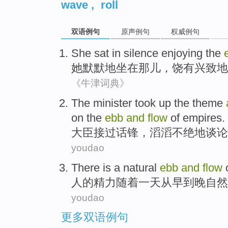
wave
,
roll
双语例句
原声例句
权威例句
She
sat in
silence
enjoying the
她
默默地
坐在
那儿，饶有
兴致
地
《牛津词典》
The minister
took
up the theme
on the
ebb
and
flow
of
empires
.
大臣
接过
话锋
，滔滔不绝地谈论
youdao
There is a
natural
ebb
and
flow
人
的
精力
随着
一天从早到晚
自然
youdao
更多双语例句