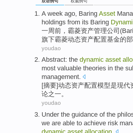
双语例句
权威例句
A
week ago
,
Baring
Asset
Mana
holdings from its Baring
Dynami
一
周前
，霸菱
资产
管理
公司(
Bar
旗下霸菱
动态
资产
配置
基金
的
部
youdao
Abstract
: the
dynamic
asset
all
most
valuable
theories
in the su
management
.
[
摘要
]
动态
资产
配置
模型
是
现代
论
之一
。
youdao
Under
the
guidance
of
the
philo
we
are
able to
achieve
risk
man
dynamic
asset
allocation
.