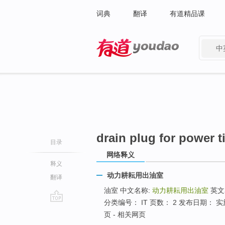
词典
翻译
有道精品课
中
有道 - 网易旗下搜索
drain plug for power ti
目录
网络释义
释义
动力耕耘用出油室
翻译
油室 中文名称:
动力耕耘用出油室
英文
分类编号： IT 页数： 2 发布日期： 实
go
页 - 相关网页
top