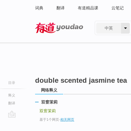
词典
翻译
有道精品课
云笔记
中英
有道 - 网易旗下搜索
double scented jasmine tea
目录
网络释义
释义
双窨茉莉
翻译
双窨茉莉
基于1个网页
-
相关网页
go
top