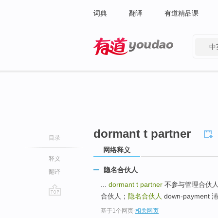
词典
翻译
有道精品课
中
有道 - 网易旗下搜索
dormant t partner
目录
网络释义
释义
隐名合伙人
翻译
...
dormant t partner
不参与管理合伙
合伙人；
隐名合伙人
down-payment 
go
基于1个网页
-
相关网页
top