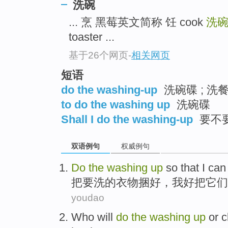
洗碗
... 烹 黑莓英文简称 饪 cook
洗
toaster ...
基于26个网页
-
相关网页
短语
do the washing-up
洗碗碟 ; 洗
to do the washing up
洗碗碟
Shall I do the washing-up
要不
双语例句
权威例句
Do
the
washing
up
so
that
I
ca
把
要
洗
的
衣物
捆
好
，
我
好
把
它们
youdao
Who
will
do
the
washing
up
or c