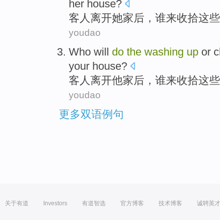
her house
?
客人
离开
她家后，
谁
来
收拾
这些
youdao
Who
will
do
the
washing
up
or c
your house
?
客人
离开
他家后，
谁
来
收拾
这些
youdao
更多双语例句
关于有道
Investors
有道智选
官方博客
技术博客
诚聘英