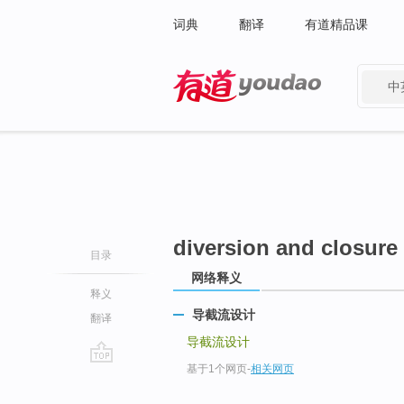
词典
翻译
有道精品课
中
有道 - 网易旗下搜索
diversion and closure
目录
网络释义
释义
导截流设计
翻译
导截流设计
基于1个网页
-
相关网页
go
top