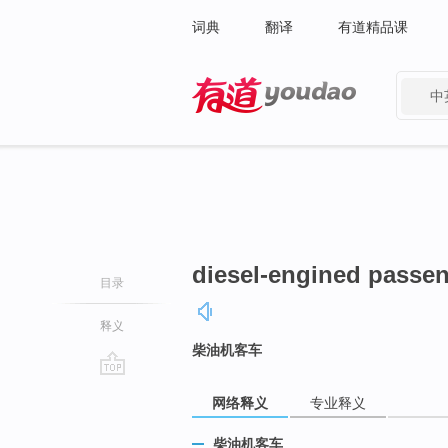
词典
翻译
有道精品课
中
有道 - 网易旗下搜索
diesel-engined passen
目录
释义
柴油机客车
go
网络释义
专业释义
top
柴油机客车