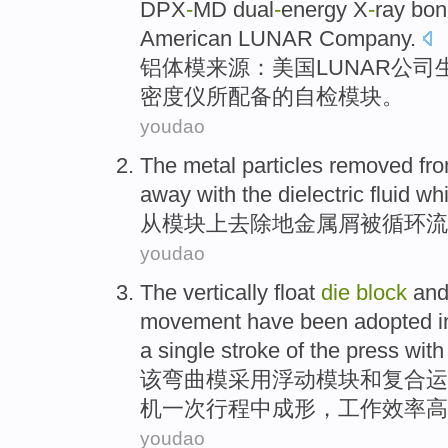
DPX
-
MD dual
-
energy
X
-
ray
bon
American
LUNAR
Company
.
铝
体模
来源
：
美国
LUNAR
公司
密度
仪所配备的
自检
模块。
youdao
The
metal
particles
removed
fr
away with the
dielectric
fluid
whi
从
模块
上去除
地
金属
屑被
循环
流
youdao
The
vertically
float
die
block
an
movement
have been
adopted i
a
single
stroke
of the
press
wit
该
弯曲
模
采用
浮动
模块
和
复合
运
机
一
次
行程
中
成形
，
工作效率
高
youdao