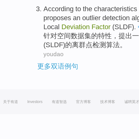
According to
the
characteristics
proposes
an
outlier
detection
al
Local
Deviation
Factor
(
SLDF
).
针对
空间
数据
集
的
特性
，
提出
一
(
SLDF
)的离群点
检测
算法
。
youdao
更多双语例句
关于有道
Investors
有道智选
官方博客
技术博客
诚聘英