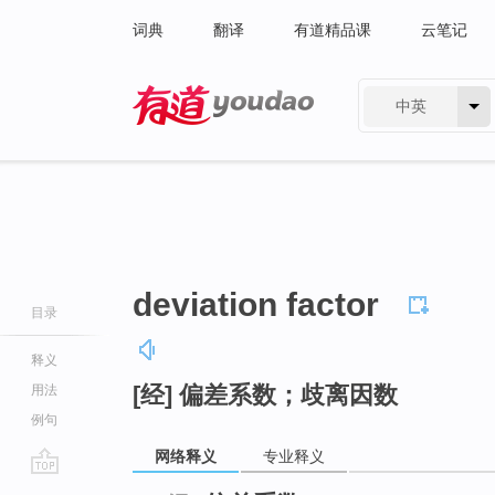
词典
翻译
有道精品课
云笔记
中英
有道 - 网易旗下搜索
deviation factor
目录
释义
[经] 偏差系数；歧离因数
用法
例句
网络释义
专业释义
go