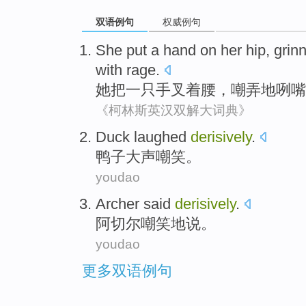
双语例句
权威例句
She
put
a
hand
on her hip,
grin
with rage
.
她
把
一
只手
叉着腰，嘲弄地
咧嘴
《柯林斯英汉双解大词典》
Duck
laughed
derisively
.
鸭子
大声
嘲笑
。
youdao
Archer
said
derisively
.
阿切尔
嘲笑地
说
。
youdao
更多双语例句