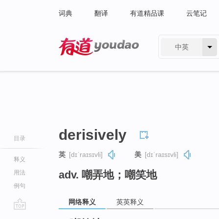
词典
翻译
有道精品课
云笔记
中英
有道 - 网易旗下搜索
derisively
目录
英
[dɪˈraɪsɪvli]
美
[dɪˈraɪsɪvli]
释义
adv. 嘲弄地；嘲笑地
用法
例句
网络释义
英英释义
go