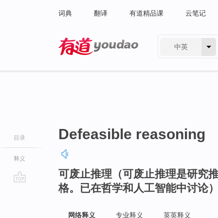
词典
翻译
有道精品课
云笔记
中英
有道 - 网易旗下搜索
Defeasible reasoning
目录
释义
可废止推理（可废止推理是研究
格。已在哲学和人工智能中讨论
go
top
网络释义
专业释义
英英释义