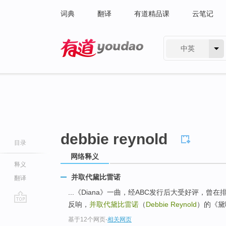
词典
翻译
有道精品课
云笔记
中英
有道 - 网易旗下搜索
debbie reynold
目录
网络释义
释义
并取代黛比雷诺
翻译
...《Diana》一曲，经ABC发行后大受好评，
反响，
并取代黛比雷诺
（
Debbie Reynold
）的《黛
go
基于12个网页
-
相关网页
top