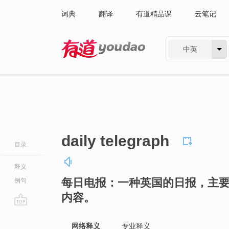
词典
翻译
有道精品课
云笔记
中英
有道 - 网易旗下搜索
daily telegraph
目录
释义
每日电报：一种英国的日报，主
例句
内容。
go
top
网络释义
专业释义