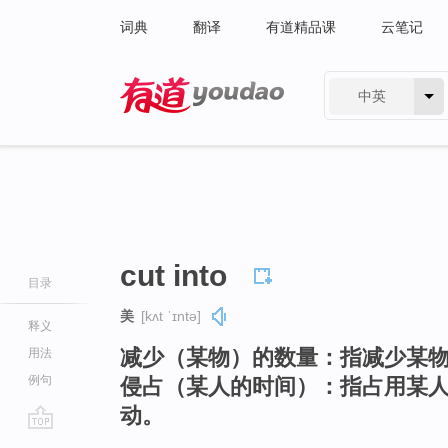
词典
翻译
有道精品课
云笔记
中英
有道 - 网易旗下搜索
cut into
目录
美
[kʌt ˈɪntə]
释义
减少（某物）的数量：指减少某
用法
例句
侵占（某人的时间）：指占用某
动。
go