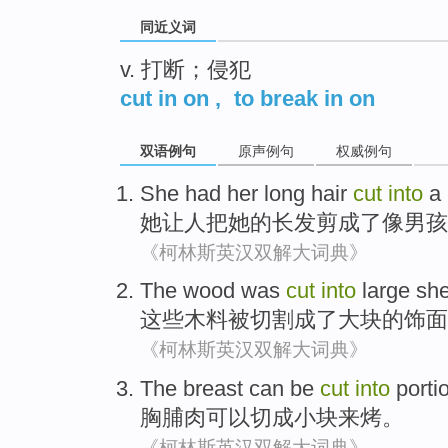
同近义词
v. 打断；侵犯
cut in on
,
to break in on
双语例句
原声例句
权威例句
She
had
her
long hair
cut
into
a
她
让人把
她
的
长发
剪
成了
像
男孩
《柯林斯英汉双解大词典》
The
wood
was
cut
into
large sh
这些
木料
被
切割
成了大块
的
饰
面
《柯林斯英汉双解大词典》
The breast
can be
cut
into
porti
胸脯
肉
可以
切
成
小块来烤。
《柯林斯英汉双解大词典》