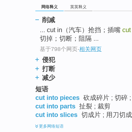
top
网络释义
英英释义
削减
... cut in（汽车）抢挡；插嘴
cut
切掉；切断；阻隔 ...
基于798个网页
-
相关网页
侵犯
打断
减少
短语
cut into pieces
砍成碎片 ; 切碎 ;
cut into parts
扯裂 ; 裁剪
cut into slices
切成片 ; 用刀切成
更多
网络短语