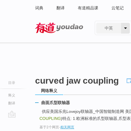
词典
翻译
有道精品课
云笔记
中英
有道 - 网易旗下搜索
curved jaw coupling
目录
网络释义
释义
曲面爪型联轴器
翻译
供应美国乐兆Lovejoy联轴器_中国智能制造网 美国乐兆
COUPLING
)特点: 1.欧洲标准的爪型联轴器,爪型表
go
基于2个网页
-
相关网页
top