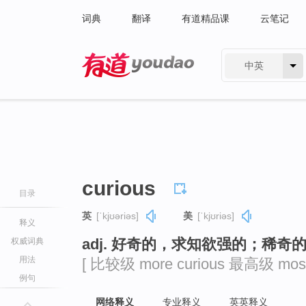
词典
翻译
有道精品课
云笔记
中英
有道 - 网易旗下搜索
curious
目录
英
[ˈkjʊəriəs]
美
[ˈkjʊriəs]
释义
adj. 好奇的，求知欲强的；稀
权威词典
用法
[ 比较级 more curious 最高级 most 
例句
网络释义
专业释义
英英释义