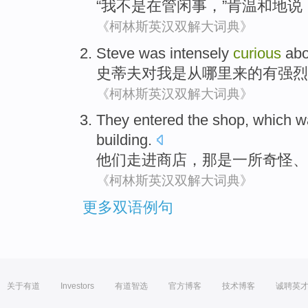
“
我
不是
在管闲事
，”
肯
温和地
说
《柯林斯英汉双解大词典》
Steve
was
intensely
curious
abo
史蒂夫
对
我
是从
哪里来的有
强烈
《柯林斯英汉双解大词典》
They
entered the
shop
,
which
w
building
.
他们
走进
商店
，
那
是
一
所奇怪
、
《柯林斯英汉双解大词典》
更多双语例句
关于有道
Investors
有道智选
官方博客
技术博客
诚聘英