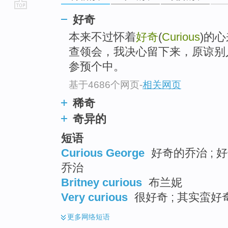
go
好奇
top
本来不过怀着
好奇
(
Curious
)的
查领会，我决心留下来，原谅别
参预个中。
基于4686个网页
-
相关网页
稀奇
奇异的
短语
Curious George
好奇的乔治 ; 好
乔治
Britney curious
布兰妮
Very curious
很好奇 ; 其实蛮好
更多
网络短语