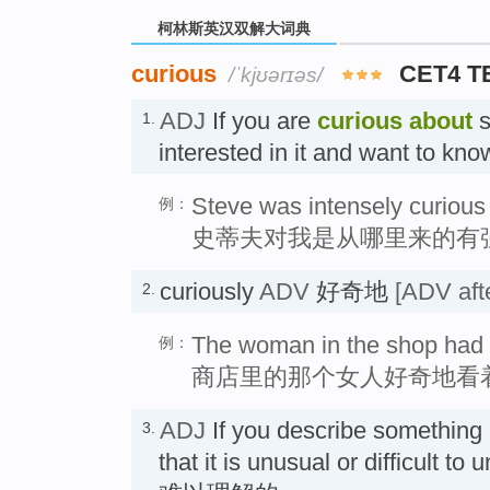
柯林斯英汉双解大词典
curious
CET4 T
/ˈkjʊərɪəs/
ADJ
If you are
curious
about
s
1.
interested in it and want to k
Steve was intensely curious
例：
史蒂夫对我是从哪里来的有
curiously
ADV
好奇地
[ADV afte
2.
The woman in the shop had l
例：
商店里的那个女人好奇地看
ADJ
If you describe something
3.
that it is unusual or difficult