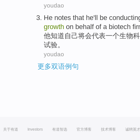
youdao
He
notes that
he
'll
be
conductin
growth
on
behalf
of
a
biotech
fi
他
知道
自己
将
会
代表
一个
生物科
试验
。
youdao
更多双语例句
关于有道
Investors
有道智选
官方博客
技术博客
诚聘英