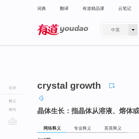
词典
翻译
有道精品课
云笔记
中英
有道 - 网易旗下搜索
crystal growth
目录
释义
晶体生长：指晶体从溶液、熔体
例句
网络释义
专业释义
英英释义
go
top