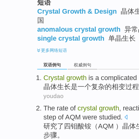
短语
Crystal Growth & Design
晶体生
国
anomalous crystal growth
异常
single crystal growth
单晶生长
更多
网络短语
双语例句
权威例句
Crystal
growth
is
a
complicated
晶体
生长
是
一个
复杂
的
相变
过程
youdao
The
rate
of
crystal
growth
,
react
step
of AQM
were
studied
.
研究了
四钼
酸
铵（AQM ）
晶体
步骤
。