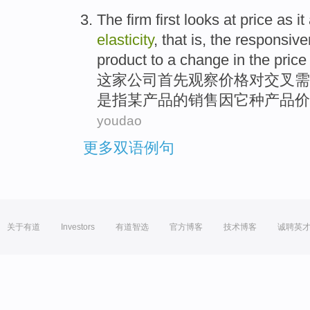
The firm
first
looks at
price
as
it
elasticity
, that
is
, the
responsive
product
to a
change
in the
price
这家
公司
首先
观察
价格
对
交叉
需
是
指
某
产品
的
销售
因
它
种
产品价
youdao
更多双语例句
关于有道
Investors
有道智选
官方博客
技术博客
诚聘英